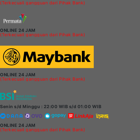
(Terkecuali gangguan dari Pihak Bank)
ONLINE 24 JAM
(Terkecuali gangguan dari Pihak Bank)
ONLINE 24 JAM
(Terkecuali gangguan dari Pihak Bank)
Senin s/d Minggu : 22:00 WIB s/d 01:00 WIB
ONLINE 24 JAM
(Terkecuali gangguan dari Pihak Bank)